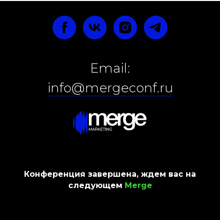
Email:
info@mergeconf.ru
тел:
+7(927)-836-46-11
Конференция завершена, ждем вас на
Республика Татарстан, Иннополис г.,
следующем
Merge
Университетская ул., д.1