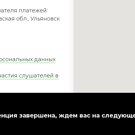
чателя платежей:
вская обл., Ульяновск
ерсональных данных
частия слушателей в
частия слушателей в
 рамках IT-
нция завершена, ждем вас на следующ